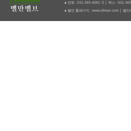
∎ 전화 : 031-365-4081~2 │ 팩스 : 031-36
∎ 밸만 홈페이지 : www.vllman.com │ 밸만밸