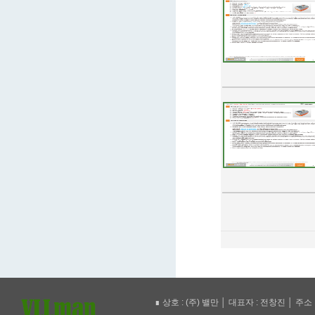
∎ 상호 : (주) 밸만 │ 대표자 : 전창진 │ 주